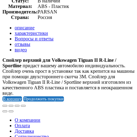
Статус:
В наличии
Материал:
ABS - Пластик
Производитель:
PARSAN
Страна:
Россия
описание
характеристики
Вопросы и ответы
отзывы
видео
Спойлер верхний для Volkswagen Tiguan II R-Line /
Sportline
придаст вашему автомобилю индивидуальность.
Спойлер очень прост в установке так как крепится на машины
при помощи двухстороннего скотча 3М. Спойлер для
Volkswagen Tiguan II R-Line / Sportline верхний изготовлен из
качественного ABS пластика и поставляется в неокрашенном
виде.
В корзину
Продолжить покупки
О компании
Оплата
Доставка
Cотрудничество